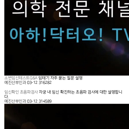
임테기 자주 묻는 질문 설명
소변임신테스트Q&A
예진산부인과
03-12
316282
자궁 내 임신 확진하는 초음파 검사에 대한 설명합니
임신확인 초음파검사
다.
예진산부인과
03-12
314589