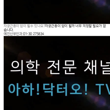
​자궁근종이 암이 될까 너무 걱정할 필요가 없
자궁근종이 암이 될수 있나요?
습니다.
예진산부인과
01-30
275834