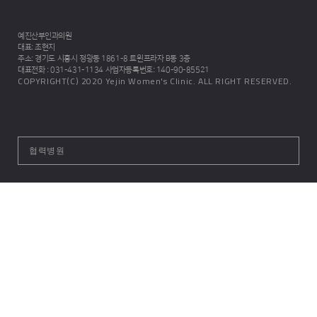
예진산부인과의원
대표
: 조현지
주소
: 경기도 시흥시 정왕동 1861-8 트윈프라자 B동 3층
대표전화
: 031-431-1134
사업자등록번호
: 140-90-85521
COPYRIGHT(C) 2020 Yejin Women's Clinic. ALL RIGHT RESERVED.
협력병원