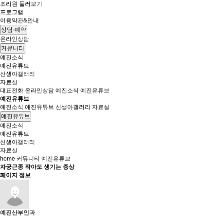
조리원 둘러보기
프로그램
이용약관&안내
상담·예약
온라인상담
커뮤니티
예진소식
예진유튜브
신생아갤러리
자료실
대표전화
온라인상담
예진소식
예진유튜브
예진유튜브
예진소식
예진유튜브
신생아갤러리
자료실
예진유튜브
예진소식
예진유튜브
신생아갤러리
자료실
home
커뮤니티
예진유튜브
자궁근종 작아도 생기는 증상
페이지 정보
예진산부인과