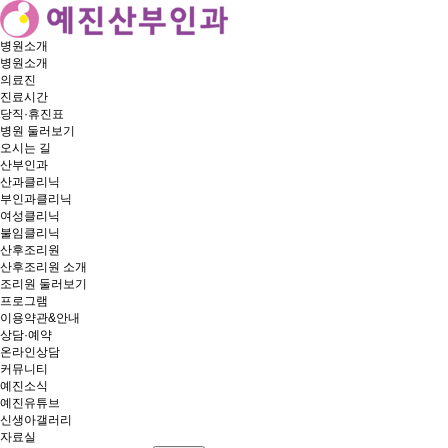
병원소개
병원소개
의료진
진료시간
당직·휴진표
병원 둘러보기
오시는 길
산부인과
산과클리닉
부인과클리닉
여성클리닉
불임클리닉
산후조리원
산후조리원 소개
조리원 둘러보기
프로그램
이용약관&안내
상담·예약
온라인상담
커뮤니티
예진소식
예진유튜브
신생아갤러리
자료실