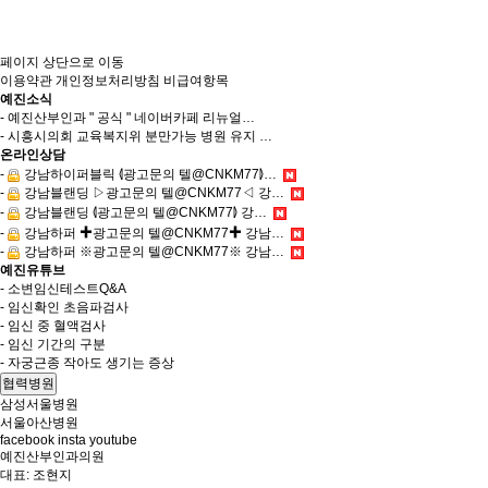
페이지 상단으로 이동
이용약관
개인정보처리방침
비급여항목
예진소식
- 예진산부인과 " 공식 " 네이버카페 리뉴얼…
- 시흥시의회 교육복지위 분만가능 병원 유지 …
온라인상담
-
강남하이퍼블릭 ⦉광고문의 텔@CNKM77⦊…
-
강남블랜딩 ▷광고문의 텔@CNKM77◁ 강…
-
강남블랜딩 ⦉광고문의 텔@CNKM77⦊ 강…
-
강남하퍼 ✚광고문의 텔@CNKM77✚ 강남…
-
강남하퍼 ※광고문의 텔@CNKM77※ 강남…
예진유튜브
- 소변임신테스트Q&A
- 임신확인 초음파검사
- 임신 중 혈액검사
- 임신 기간의 구분
- 자궁근종 작아도 생기는 증상
협력병원
삼성서울병원
서울아산병원
facebook
insta
youtube
예진산부인과의원
대표
: 조현지